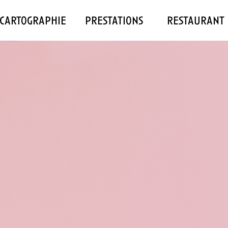
cartographie
prestations
restaurant